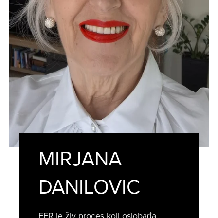
MIRJANA
DANILOVIC
FER je živ proces koji oslobađa