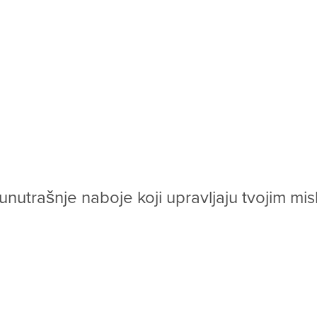
islima, izborima, odnosima i sudbinom. Sve dok u nervnom sistemu postoji neintegrisan nab
FER
je
precizna
interpersonalna