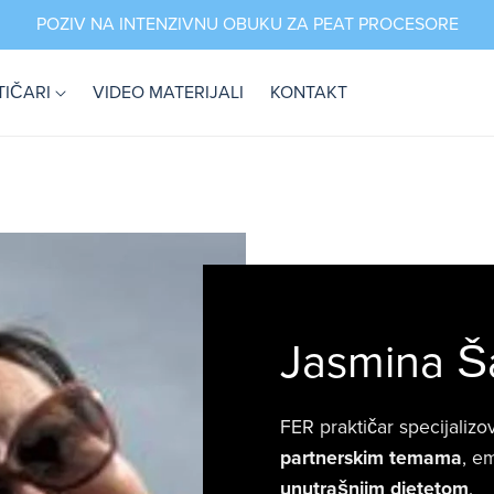
POZIV NA INTENZIVNU OBUKU ZA PEAT PROCESORE
TIČARI
VIDEO MATERIJALI
KONTAKT
Jasmina Š
FER praktičar specijaliz
partnerskim temama
, e
unutrašnjim djetetom
.