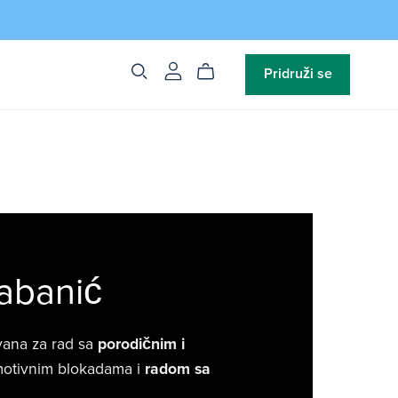
Pridruži se
abanić
ovana za rad sa
porodičnim i
motivnim blokadama i
radom sa