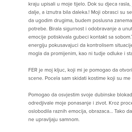
kraju upisali u moje tijelo. Dok su djeca rasla, 
dalje, a iznutra bila daleka.! Moji obrasci su se
da ugodim drugima, budem poslusna zanemar
potrebe. Birala sigurnost i odobravanje a unu
emocije potiskivala gubeci kontakt sa sobom.T
energiju pokusavajuci da kontrolisem situacij
mogla da promijenim, kao ni tudje odluke i st
FER je moj kljuc, koji mi je pomogao da otvori
scene. Pocela sam skidati kostime koji su me g
Pomogao da osvjestim svoje dubinske blokad
odredjivale moje ponasanje i zivot. Kroz pro
oslobodila raznih emocija, obrazaca… Tako da
ne upravljaju samnom.