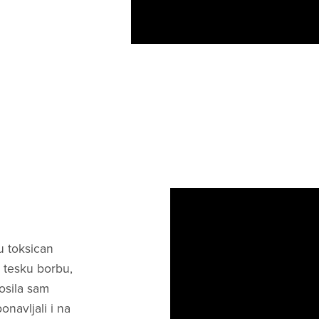
u toksican
 tesku borbu,
osila sam
onavljali i na