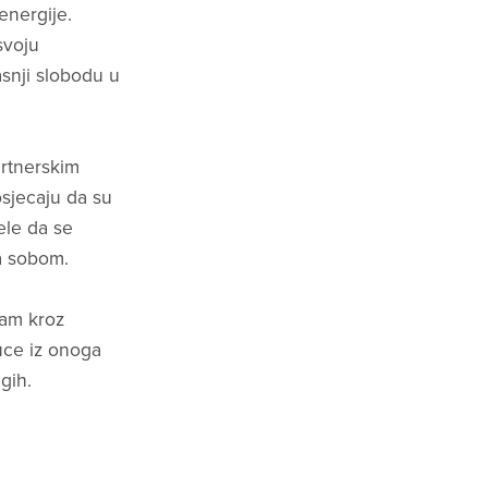
energije.
svoju
snji slobodu u
rtnerskim
osjecaju da su
zele da se
sa sobom.
sam kroz
guce iz onoga
gih.