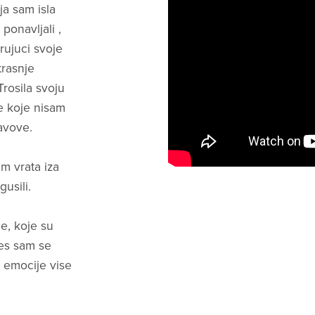
ja sam isla
 ponavljali ,
ujuci svoje
trasnje
rosila svoju
e koje nisam
avove.
m vrata iza
usili.
e, koje su
ces sam se
 emocije vise