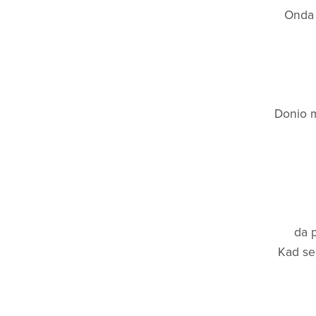
⋆
Onda 
Donio m
da p
Kad se 