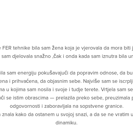
e FER tehnike bila sam žena koja je vjerovala da mora biti 
a sam djelovala snažno ,čak i onda kada sam iznutra bila u
ila sam energiju pokušavajući da popravim odnose, da b
na i prihvaćena, da objasnim sebe. Najviše sam se iscrplj
a u kojima sam nosila i svoje i tudje terete. Vrtjela sam se
ući se istim obrascima — prelazila preko sebe, preuzimala 
odgovornosti i zaboravljala na sopstvene granice.
 znala kako da ostanem u svojoj snazi, a da se ne vratim u
dinamiku.