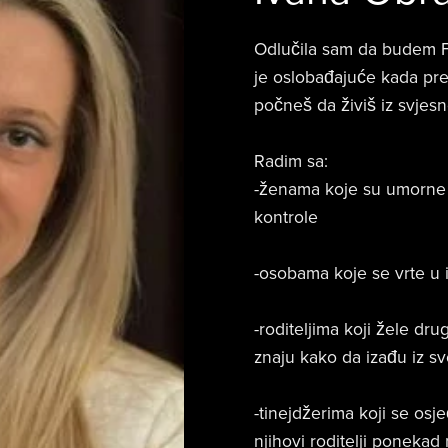
Odlučila sam da budem FE
je oslobađajuće kada pre
počneš da živiš iz svjesn
Radim sa:
-ženama koje su umorne o
kontrole
-osobama koje se vrte u 
-roditeljima koji žele dr
znaju kako da izađu iz s
-tinejdžerima koji se osj
njihovi roditelji ponekad 