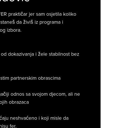
R praktičar jer sam osjetila koliko
staneš da živiš iz programa i
og izbora.
d dokazivanja i žele stabilnost bez
istim partnerskim obrascima
ugačiji odnos sa svojom djecom, ali ne
vojih obrazaca
ećaju neshvaćeno i koji misle da
nisu fer.