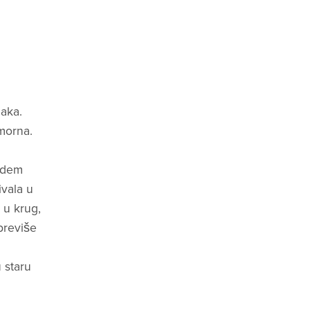
jaka.
morna.
udem
ivala u
 u krug,
previše
 staru