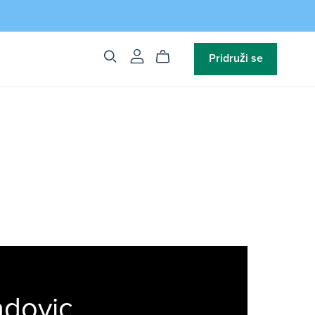
Pridruži se
adovic