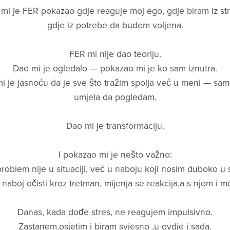
mi je FER pokazao gdje reaguje moj ego, gdje biram iz str
gdje iz potrebe da budem voljena.
FER mi nije dao teoriju.
Dao mi je ogledalo — pokazao mi je ko sam iznutra.
i je jasnoću da je sve što tražim spolja već u meni — sa
umjela da pogledam.
Dao mi je transformaciju.
I pokazao mi je nešto važno:
roblem nije u situaciji, već u naboju koji nosim duboko u 
naboj očisti kroz tretman, mijenja se reakcija,a s njom i mo
Danas, kada dođe stres, ne reagujem impulsivno.
Zastanem,osjetim i biram svjesno ,u ovdje i sada.