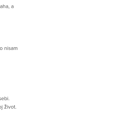
aha, a
mo nisam
sebi.
j život.