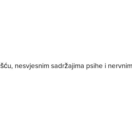
 sviješću, nesvjesnim sadržajima psihe i nervn
kurs
FER
tehnike
uvodi
te
direktno