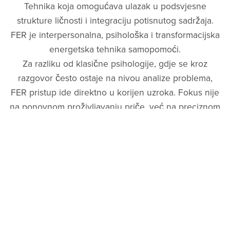
Tehnika koja omogućava ulazak u podsvjesne
strukture ličnosti i integraciju potisnutog sadržaja.
FER je interpersonalna, psihološka i transformacijska
energetska tehnika samopomoći.
Za razliku od klasične psihologije, gdje se kroz
razgovor često ostaje na nivou analize problema,
FER pristup ide direktno u korijen uzroka. Fokus nije
na ponovnom proživljavanju priče, već na preciznom
definisanju problema i ulasku u podsvjesne obrasce
koji ga održavaju i što je najvažnije, skidanju naboja
koji kreiraju problem.
Kroz strukturiran proces od 22 pitanja, ulazimo u
podsvijest, dio koji upravlja većinom naših reakcija,
uvjerenja i životnih izbora.
Kako izgleda proces?
U prvoj fazi : Osvještavanje i oslobađanje naboja