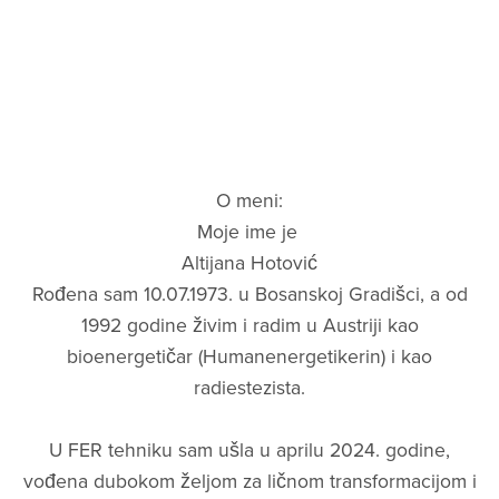
oko
istih
obrazaca
bez
obzira
O meni:
Moje ime je
koliko
Altijana Hotović
si
Rođena sam 10.07.1973. u Bosanskoj Gradišci, a od
svjestan/a,
1992 godine živim i radim u Austriji kao
pametan/a
bioenergetičar (Humanenergetikerin) i kao
radiestezista.
ili
duhovan/a.
U FER tehniku sam ušla u aprilu 2024. godine,
⋆
vođena dubokom željom za ličnom transformacijom i