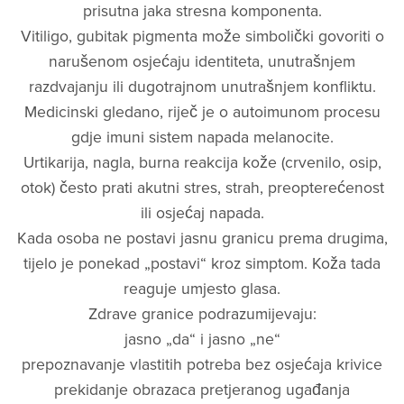
prisutna jaka stresna komponenta.
Vitiligo, gubitak pigmenta može simbolički govoriti o
narušenom osjećaju identiteta, unutrašnjem
razdvajanju ili dugotrajnom unutrašnjem konfliktu.
Medicinski gledano, riječ je o autoimunom procesu
gdje imuni sistem napada melanocite.
Urtikarija, nagla, burna reakcija kože (crvenilo, osip,
otok) često prati akutni stres, strah, preopterećenost
ili osjećaj napada.
Kada osoba ne postavi jasnu granicu prema drugima,
tijelo je ponekad „postavi“ kroz simptom. Koža tada
reaguje umjesto glasa.
Zdrave granice podrazumijevaju:
jasno „da“ i jasno „ne“
prepoznavanje vlastitih potreba bez osjećaja krivice
prekidanje obrazaca pretjeranog ugađanja