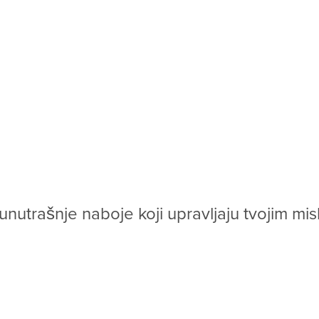
mislima, izborima, odnosima i sudbinom. Sve dok u nervnom sistemu postoji neintegrisan na
FER
je
precizna
interpersonalna